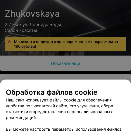
Zhukovskaya
2.7 км • ул. Леонида Беды
Салон красоты
Маникюр и педикюр с долговременным покрытием за
190 рублей!
Показать ещё
Обработка файлов cookie
О проекте
Новости проекта
Размещение рекламы
Наш сайт использует файлы cookie для обеспечения
Медицинский маркетинг
Публичный договор
удобства пользователей сайта, его улучшения, сбора
Пользовательское соглашение
Способы оплаты
статистики и предоставления персонализированных
рекомендаций.
Вакансии
Партнеры
Написать руководителю 103.by
Вы можете настроить параметры использования файлов