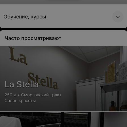
Депиляция ног
Цена по запросу
Обучение, курсы
Часто просматривают
1 фото
Депиляция голеней
La Stella
Цена по запросу
250 м • Сморговский тракт
Салон красоты
1 фото